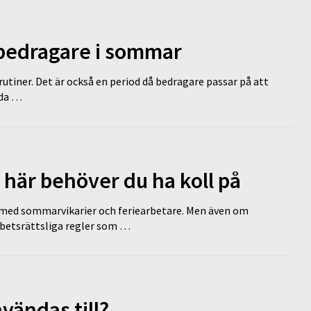
 bedragare i sommar
tiner. Det är också en period då bedragare passar på att
dda …
 här behöver du ha koll på
ed sommarvikarier och feriearbetare. Men även om
rbetsrättsliga regler som …
vändas till?