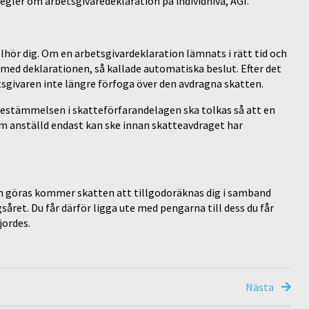
egler om arbetsgivaredeklaration på individnivå, AGI.
lhör dig. Om en arbetsgivardeklaration lämnats i rätt tid och
t med deklarationen, så kallade automatiska beslut. Efter det
sgivaren inte längre förfoga över den avdragna skatten.
bestämmelsen i skatteförfarandelagen ska tolkas så att en
om anställd endast kan ske innan skatteavdraget har
an göras kommer skatten att tillgodoräknas dig i samband
ret. Du får därför ligga ute med pengarna till dess du får
jordes.
Nästa