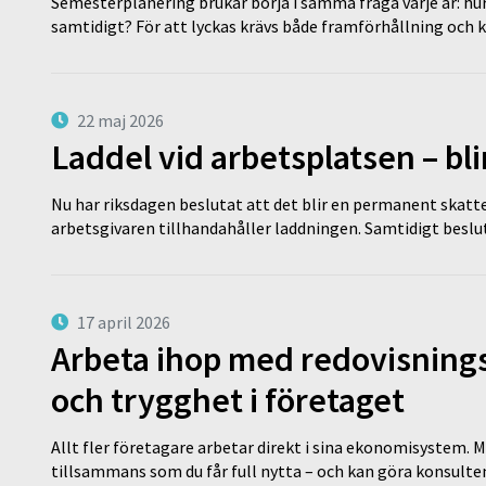
Semesterplanering brukar börja i samma fråga varje år: hu
samtidigt? För att lyckas krävs både framförhållning och 
22 maj 2026
Laddel vid arbetsplatsen – bl
Nu har riksdagen beslutat att det blir en permanent skatt
arbetsgivaren tillhandahåller laddningen. Samtidigt bes
17 april 2026
Arbeta ihop med redovisningsk
och trygghet i företaget
Allt fler företagare arbetar direkt i sina ekonomisystem. M
tillsammans som du får full nytta – och kan göra konsulten