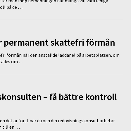
r får man ihop bemanningen när många vill vara lediga
koll på de …
ir permanent skattefri förmån
efri förmån när den anställde laddar el på arbetsplatsen, om
lutades om …
onsulten – få bättre kontroll
en det är först när du och din redovisningskonsult arbetar
 till en …