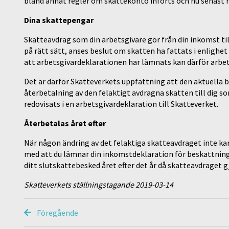
bland annat regler om skattekonto införts och nu senast r
Dina skattepengar
Skatteavdrag som din arbetsgivare gör från din inkomst til
på rätt sätt, anses beslut om skatten ha fattats i enlighe
att arbetsgivardeklarationen har lämnats kan därför arbet
Det är därför Skatteverkets uppfattning att den aktuella 
återbetalning av den felaktigt avdragna skatten till dig s
redovisats i en arbetsgivardeklaration till Skatteverket.
Återbetalas året efter
När någon ändring av det felaktiga skatteavdraget inte k
med att du lämnar din inkomstdeklaration för beskattningså
ditt slutskattebesked året efter det år då skatteavdraget g
Skatteverkets ställningstagande 2019-03-14
Föregående