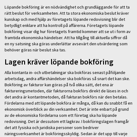
Löpande bokföring är en nödvändighet och grundläggande för att ta
rätt beslut för verksamheten. Att ta stora ekonomiska beslut kräver
kunskap och med hjälp av företagets löpande redovisning blir det
betydligt enklare att ha kontroll på affärerna. Företagets löpande
bokföring visar dig hur företagets framtid kommer att se ut i form av
framtida ekonomiska händelser. Att ha tillgång till aktuella siffror då
en ny satsning ska göras underlättar avsevärt den utvärdering som
behöver göras när beslut ska tas.
Lagen kräver löpande bokföring
Alla kontanta in- och utbetalningar ska bokföras senast påföljande
arbetsdag, andra affärshändelser ska bokföras så snart det kan ske.
Bokföring av fakturor kan göras på två olika sätt, det ena är
faktureringsmetoden, där fakturorna bokförs direkt de läses in och
det andra är kontantmetoden, då fakturan bokförs när den betalas.
Fördelarna med att löpande bokföra är många, då kan du snabbt få en
ekonomisk överblick av din verksamhet. Det är inte enbart på grund
av de ekonomiska fördelarna som ett företag ska ha löpande
redovisning. Det är dessutom ett lagkrav. I bokföringslagen framgår
det att fysiska och juridiska personer som bedriver
näringsverksamhet är bokföringsskyldig. Sedan är det upp till varje