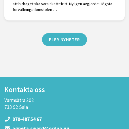
att bidraget ska vara skattefritt. Nyligen avgjorde Högsta
förvaltningsdomstolen …
FLER NYHETER
Kontakta oss
Varmsätra 202
733 92 Sala
070-487 54 67
agneta.sward@ordna.nu