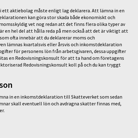
 i ett aktiebolag måste enligt lag deklarera. Att lämna in en
 i deklarationen kan göra stor skada både ekonomiskt och
omsskyldig vet nog redan att det finns flera olika typer av
r en hel del att hålla reda på men också att det är viktigt att
on som ofta innebär att du deklarerar moms och
en lämnas kvartalsvis eller årsvis och inkomstdeklaration
pgifter för personens lön från arbetsgivaren, dessa uppgifter
itas en Redovisningskonsult för att ta hand om företagens
Auktoriserad Redovisningskonsult koll på och du kan tryggt
rson
lämna in en inkomstdeklaration till Skatteverket som sedan
ämnar skall eventuell lön och avdragna skatter finnas med,
er.