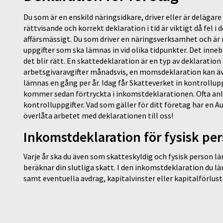
Du som är en enskild näringsidkare, driver eller är delägare
rättvisande och korrekt deklaration i tid är viktigt då fel
affärsmässigt. Du som driver en näringsverksamhet och är m
uppgifter som ska lämnas in vid olika tidpunkter. Det innebä
det blir rätt. En skattedeklaration är en typ av deklarati
arbetsgivaravgifter månadsvis, en momsdeklaration kan äv
lämnas en gång per år. Idag får Skatteverket in kontrollup
kommer sedan förtryckta i inkomstdeklarationen. Ofta anl
kontrolluppgifter. Vad som gäller för ditt företag har en 
överlåta arbetet med deklarationen till oss!
Inkomstdeklaration för fysisk pe
Varje år ska du även som skatteskyldig och fysisk person 
beräknar din slutliga skatt. I den inkomstdeklaration du l
samt eventuella avdrag, kapitalvinster eller kapitalförlust