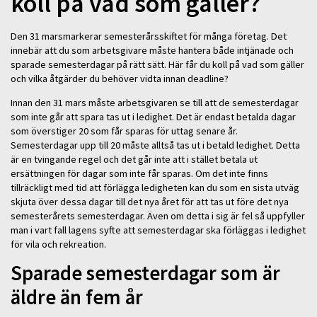
koll på vad som gäller?
Den 31 marsmarkerar semesterårsskiftet för många företag. Det
innebär att du som arbetsgivare måste hantera både intjänade och
sparade semesterdagar på rätt sätt. Här får du koll på vad som gäller
och vilka åtgärder du behöver vidta innan deadline?
Innan den 31 mars måste arbetsgivaren se till att de semesterdagar
som inte går att spara tas ut i ledighet. Det är endast betalda dagar
som överstiger 20 som får sparas för uttag senare år.
Semesterdagar upp till 20 måste alltså tas ut i betald ledighet. Detta
är en tvingande regel och det går inte att i stället betala ut
ersättningen för dagar som inte får sparas. Om det inte finns
tillräckligt med tid att förlägga ledigheten kan du som en sista utväg
skjuta över dessa dagar till det nya året för att tas ut före det nya
semesterårets semesterdagar. Även om detta i sig är fel så uppfyller
man i vart fall lagens syfte att semesterdagar ska förläggas i ledighet
för vila och rekreation.
Sparade semesterdagar som är
äldre än fem år