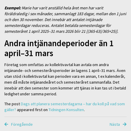
Exempel:
Marie har varit anställd hela året men har varit
föräldraledig i sex månader, sammanlagt 183 dagar, mellan den 1 juni
och den 30 november. Det innebär att antalet intjänade
semesterdagar reduceras. Antalet betalda semesterdagar för
semesteråret 1 april 2025–31 mars 2026 blir 21 [(365-63)/365×25)].
Andra intjänandeperioder än 1
april–31 mars
Företag som omfattas av kollektivavtal kan avtala om andra
intjänande- och semesterårsperioder än lagens 1 april–31 mars. Även
utan stöd i kollektivavtal kan perioden vara en annan, t ex kalenderår,
men då måste intjänandeåret och semesteråret sammanfalla. Det
innebär att den semester som kommer att tjänas in kan tas ut i betald
ledighet under samma period.
The post
Dags att planera semesterdagarna – har du koll på vad som
gäller?
appeared first on
Tidningen Konsulten
.
Föregående
Nästa