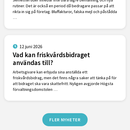
Semestertider innebär inte bara lägre bemanning och nya
rutiner. Det är också en period då bedragare passar på att
rikta in sig på företag. Bluffakturor, falska mejl och påstådda
…
12 juni 2026
Vad kan friskvårdsbidraget
användas till?
Arbetsgivare kan erbjuda sina anställda ett
friskvårdsbidrag, men det finns några saker att tänka på för
att bidraget ska vara skattefritt. Nyligen avgjorde Högsta
förvaltningsdomstolen …
FLER NYHETER