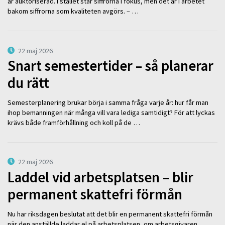
är auktoriserad. I stället står siffrorna i fokus, men det är i arbetet
bakom siffrorna som kvaliteten avgörs. – …
22 maj 2026
Snart semestertider – så planerar
du rätt
Semesterplanering brukar börja i samma fråga varje år: hur får man
ihop bemanningen när många vill vara lediga samtidigt? För att lyckas
krävs både framförhållning och koll på de …
22 maj 2026
Laddel vid arbetsplatsen – blir
permanent skattefri förmån
Nu har riksdagen beslutat att det blir en permanent skattefri förmån
när den anställde laddar el på arbetsplatsen, om arbetsgivaren