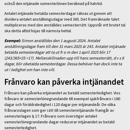
också den intjänade semesterlönen beräknad på halvtid.
Antalet intjänade betalda semesterdagar räknas ut genom att
dividera antalet anställningsdagar med 365. Det framräknade talet
multipliceras med den anställdes semesterrätt. Uppstår ett brutet tal
ska detta alltid höjas till närmsta heltal.
Exempel:
Simon anställdes den 1 augusti 2024. Antalet
anställningsdagar fram till den 31 mars 2025 är 243. Antalet intjänade
betalda semesterdagar att ta ut fr o m den 1 april 2025 blir 17
(243/365×25 =17). Mellanskillnaden upp till hans semesterrätt, d v s 8
dagar, blir obetalda semesterdagar. Dessa behöver han dock inte ta
ut i ledighet om han inte vill.
Frånvaro kan påverka intjänandet
Frånvaro kan påverka intjänandet av betald semesterledighet. Viss
frånvaro är semesterlönegrundande till exempel sjukfrånvaro i 180
dagar och föräldraledighet i 120 dagar per intjänandeår. De olika
frånvaroslagen som ger rätt till semesterintjänande framgår av
semesterlagen § 17. Frånvaro som överstiger antalet
semesterlönegrundande dagar reducerar intjänandet av betald
semesterledighet.