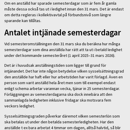
Om en anställd har sparade semesterdagar som är fem år gamla
måste dessa också tas ut i ledighet innan den 31 mars. Det är endast
om detta regleras i kollektivavtal på förbundsnivå som längre
sparande kan tillåtas.
Antalet intjänade semesterdagar
Vid semesteromställningen den 31 mars ska du beräkna hur många
semesterdagar som dina anställda har rätt att ta ut i betald ledighet
under det kommande semesteråret (1 april 2025–31 mars 2026).
Det är i huvudsak anställningstiden som ligger till grund för
intjänandet. Det har inte någon betydelse vilken sysselsättningsgrad
den anställde har haft eller hur arbetstiden har varit förlagd. Även en
person som varit anställd hela året men som till exempel endast
enligt schema arbetar varannan vecka, tjänar in 25 semesterdagar.
Förläggningen av semesterdagarna ska dock innebära att den
sammanlagda ledigheten inklusive fridagar ska motsvara fem
veckors ledighet.
Sysselsättningsgraden påverkar däremot vilken semesterlön som
ska betalas ut under den betalda semesterledigheten. Har den
anställde t ex bara arbetat 4 timmar om dagen, alltså halvtid, så blir