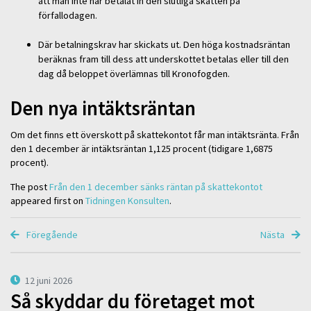
att man inte har betalat in den slutliga skatten på
förfallodagen.
Där betalningskrav har skickats ut. Den höga kostnadsräntan
beräknas fram till dess att underskottet betalas eller till den
dag då beloppet överlämnas till Kronofogden.
Den nya intäktsräntan
Om det finns ett överskott på skattekontot får man intäktsränta. Från
den 1 december är intäktsräntan 1,125 procent (tidigare 1,6875
procent).
The post
Från den 1 december sänks räntan på skattekontot
appeared first on
Tidningen Konsulten
.
Föregående
Nästa
12 juni 2026
Så skyddar du företaget mot