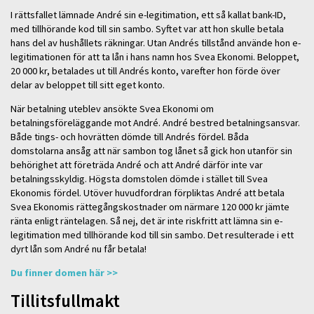
I rättsfallet lämnade André sin e-legitimation, ett så kallat bank-ID,
med tillhörande kod till sin sambo. Syftet var att hon skulle betala
hans del av hushållets räkningar. Utan Andrés tillstånd använde hon e-
legitimationen för att ta lån i hans namn hos Svea Ekonomi. Beloppet,
20 000 kr, betalades ut till Andrés konto, varefter hon förde över
delar av beloppet till sitt eget konto.
När betalning uteblev ansökte Svea Ekonomi om
betalningsföreläggande mot André. André bestred betalningsansvar.
Både tings- och hovrätten dömde till Andrés fördel. Båda
domstolarna ansåg att när sambon tog lånet så gick hon utanför sin
behörighet att företräda André och att André därför inte var
betalningsskyldig. Högsta domstolen dömde i stället till Svea
Ekonomis fördel. Utöver huvudfordran förpliktas André att betala
Svea Ekonomis rättegångskostnader om närmare 120 000 kr jämte
ränta enligt räntelagen. Så nej, det är inte riskfritt att lämna sin e-
legitimation med tillhörande kod till sin sambo. Det resulterade i ett
dyrt lån som André nu får betala!
Du finner domen här >>
Tillitsfullmakt