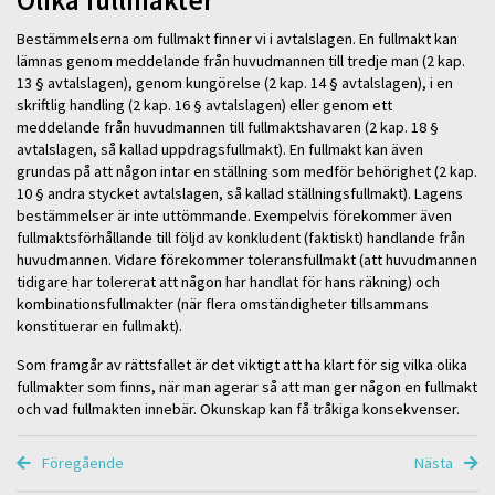
Olika fullmakter
Bestämmelserna om fullmakt finner vi i avtalslagen. En fullmakt kan
lämnas genom meddelande från huvudmannen till tredje man (2 kap.
13 § avtalslagen), genom kungörelse (2 kap. 14 § avtalslagen), i en
skriftlig handling (2 kap. 16 § avtalslagen) eller genom ett
meddelande från huvudmannen till fullmaktshavaren (2 kap. 18 §
avtalslagen, så kallad uppdragsfullmakt). En fullmakt kan även
grundas på att någon intar en ställning som medför behörighet (2 kap.
10 § andra stycket avtalslagen, så kallad ställningsfullmakt). Lagens
bestämmelser är inte uttömmande. Exempelvis förekommer även
fullmaktsförhållande till följd av konkludent (faktiskt) handlande från
huvudmannen. Vidare förekommer toleransfullmakt (att huvudmannen
tidigare har tolererat att någon har handlat för hans räkning) och
kombinationsfullmakter (när flera omständigheter tillsammans
konstituerar en fullmakt).
Som framgår av rättsfallet är det viktigt att ha klart för sig vilka olika
fullmakter som finns, när man agerar så att man ger någon en fullmakt
och vad fullmakten innebär. Okunskap kan få tråkiga konsekvenser.
Föregående
Nästa