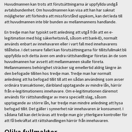
Huvudmannen kan trots att förutsättningarna är uppfyllda undgå
avtalsbundenhet. Om huvudmannen kan visa att han har saknat
möjligheter att förhindra att missförstånd uppkom, kan det leda till
att huvudmannen inte blir bunden av mellanmannens handlande.
En tredje man har typiskt sett anledning att utgå från att en e-
legitimation med hög säkerhetsnivå, såsom ett bank-ID, normalt
används enbart av innehavaren eller i vart fall med innehavarens
tillåtelse. I det senare fallet kan förutsättningarna för tillitsfullmakt bli
uppfyllda och detta även om andra rättshandlingar företas än de som
huvudmannen har avsett att mellanmannen skulle företa.
Mellanmannens behörighet sträcker sig emellertid aldrig längre än
den befogade tilliten hos tredje man. Tredje man har normalt
anledning att ha befogad tillit till att en sådan användning som avser
ordinära transaktioner, däribland upptagande av mindre lån, härrör
från e-legitimationens innehavare. Om e-legitimationen däremot
används för rättshandlingar av mera speciellt slag, såsom
upptagande av större lån, har tredje man mindre anledning att hysa
befogad tillit. Det gäller i synnerhet när innehavaren är konsument. I
sådana fall kan det krävas att tredje man gör ytterligare kontroller för
att få bekräftat att rättshandlingen härrör från innehavaren.