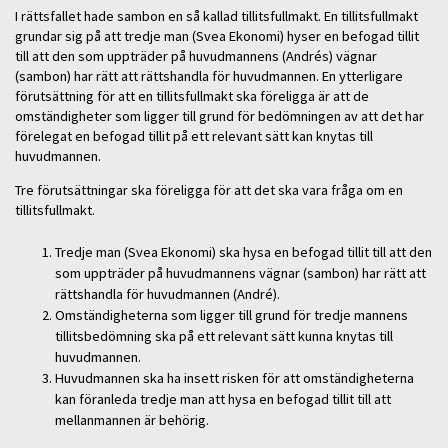
I rättsfallet hade sambon en så kallad tillitsfullmakt. En tillitsfullmakt
grundar sig på att tredje man (Svea Ekonomi) hyser en befogad tillit
till att den som uppträder på huvudmannens (Andrés) vägnar
(sambon) har rätt att rättshandla för huvudmannen. En ytterligare
förutsättning för att en tillitsfullmakt ska föreligga är att de
omständigheter som ligger till grund för bedömningen av att det har
förelegat en befogad tillit på ett relevant sätt kan knytas till
huvudmannen.
Tre förutsättningar ska föreligga för att det ska vara fråga om en
tillitsfullmakt.
Tredje man (Svea Ekonomi) ska hysa en befogad tillit till att den
som uppträder på huvudmannens vägnar (sambon) har rätt att
rättshandla för huvudmannen (André).
Omständigheterna som ligger till grund för tredje mannens
tillitsbedömning ska på ett relevant sätt kunna knytas till
huvudmannen.
Huvudmannen ska ha insett risken för att omständigheterna
kan föranleda tredje man att hysa en befogad tillit till att
mellanmannen är behörig.