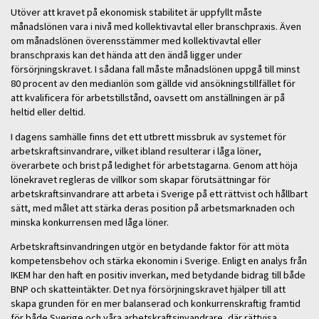
Utöver att kravet på ekonomisk stabilitet är uppfyllt måste
månadslönen vara i nivå med kollektivavtal eller branschpraxis. Även
om månadslönen överensstämmer med kollektivavtal eller
branschpraxis kan det hända att den ändå ligger under
försörjningskravet. I sådana fall måste månadslönen uppgå till minst
80 procent av den medianlön som gällde vid ansökningstillfället för
att kvalificera för arbetstillstånd, oavsett om anställningen är på
heltid eller deltid.
I dagens samhälle finns det ett utbrett missbruk av systemet för
arbetskraftsinvandrare, vilket ibland resulterar i låga löner,
överarbete och brist på ledighet för arbetstagarna. Genom att höja
lönekravet regleras de villkor som skapar förutsättningar för
arbetskraftsinvandrare att arbeta i Sverige på ett rättvist och hållbart
sätt, med målet att stärka deras position på arbetsmarknaden och
minska konkurrensen med låga löner.
Arbetskraftsinvandringen utgör en betydande faktor för att möta
kompetensbehov och stärka ekonomin i Sverige. Enligt en analys från
IKEM har den haft en positiv inverkan, med betydande bidrag till både
BNP och skatteintäkter. Det nya försörjningskravet hjälper till att
skapa grunden för en mer balanserad och konkurrenskraftig framtid
för både Sverige och våra arbetskraftsinvandrare, där rättvisa