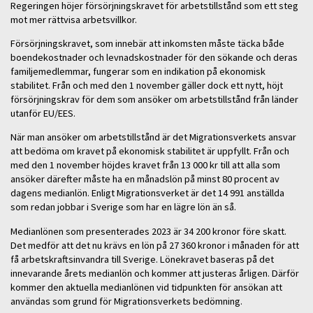
Regeringen höjer försörjningskravet för arbetstillstånd som ett steg
mot mer rättvisa arbetsvillkor.
Försörjningskravet, som innebär att inkomsten måste täcka både
boendekostnader och levnadskostnader för den sökande och deras
familjemedlemmar, fungerar som en indikation på ekonomisk
stabilitet. Från och med den 1 november gäller dock ett nytt, höjt
försörjningskrav för dem som ansöker om arbetstillstånd från länder
utanför EU/EES.
När man ansöker om arbetstillstånd är det Migrationsverkets ansvar
att bedöma om kravet på ekonomisk stabilitet är uppfyllt. Från och
med den 1 november höjdes kravet från 13 000 kr till att alla som
ansöker därefter måste ha en månadslön på minst 80 procent av
dagens medianlön. Enligt Migrationsverket är det 14 991 anställda
som redan jobbar i Sverige som har en lägre lön än så.
Medianlönen som presenterades 2023 är 34 200 kronor före skatt.
Det medför att det nu krävs en lön på 27 360 kronor i månaden för att
få arbetskraftsinvandra till Sverige. Lönekravet baseras på det
innevarande årets medianlön och kommer att justeras årligen. Därför
kommer den aktuella medianlönen vid tidpunkten för ansökan att
användas som grund för Migrationsverkets bedömning.