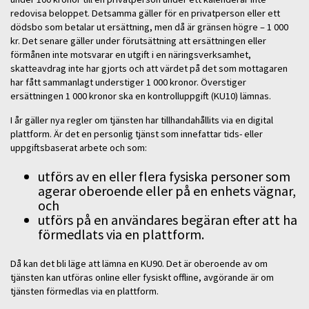
redovisa beloppet. Detsamma gäller för en privatperson eller ett
dödsbo som betalar ut ersättning, men då är gränsen högre – 1 000
kr. Det senare gäller under förutsättning att ersättningen eller
förmånen inte motsvarar en utgift i en näringsverksamhet,
skatteavdrag inte har gjorts och att värdet på det som mottagaren
har fått sammanlagt understiger 1 000 kronor. Överstiger
ersättningen 1 000 kronor ska en kontrolluppgift (KU10) lämnas.
I år gäller nya regler om tjänsten har tillhandahållits via en digital
plattform. Är det en personlig tjänst som innefattar tids- eller
uppgiftsbaserat arbete och som:
utförs av en eller flera fysiska personer som
agerar oberoende eller på en enhets vägnar,
och
utförs på en användares begäran efter att ha
förmedlats via en plattform.
Då kan det bli läge att lämna en KU90. Det är oberoende av om
tjänsten kan utföras online eller fysiskt offline, avgörande är om
tjänsten förmedlas via en plattform.