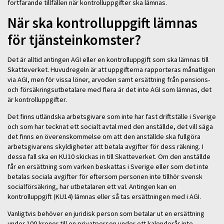
fortfarande tillfällen när kontrolluppgifter ska lämnas.
När ska kontrolluppgift lämnas
för tjänsteinkomster?
Det är alltid antingen AGI eller en kontrolluppgift som ska lämnas till
Skatteverket. Huvudregeln är att uppgifterna rapporteras månatligen
via AGI, men för vissa löner, arvoden samt ersättning från pensions-
och försäkringsutbetalare med flera är det inte AGI som lämnas, det
är kontrolluppgifter.
Det finns utländska arbetsgivare som inte har fast driftställe i Sverige
och som har tecknat ett socialt avtal med den anställde, det vill säga
det finns en överenskommelse om att den anställde ska fullgöra
arbetsgivarens skyldigheter att betala avgifter för dess räkning. I
dessa fall ska en KU10 skickas in till Skatteverket. Om den anställde
får en ersättning som varken beskattas i Sverige eller som det inte
betalas sociala avgifter för eftersom personen inte tillhör svensk
socialförsäkring, har utbetalaren ett val. Antingen kan en
kontrolluppgift (KU14) lämnas eller så tas ersättningen med i AGI.
Vanligtvis behöver en juridisk person som betalar ut en ersättning
under 100 kronor till en privatperson under ett kalenderår inte