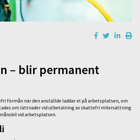
t
en – blir permanent
efri förmån när den anställde laddar el på arbetsplatsen, om
tades om lättnader vid utbetalning av skattefri milersättning
rmånsbil vid arbetsplatsen.
li