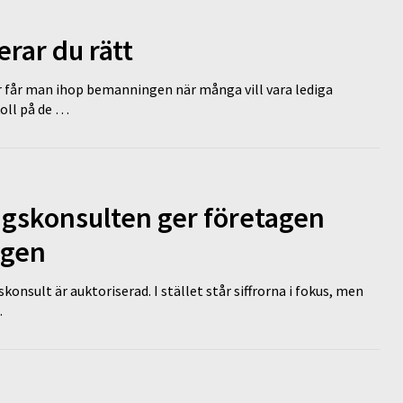
erar du rätt
r får man ihop bemanningen när många vill vara lediga
koll på de …
ngskonsulten ger företagen
ägen
nsult är auktoriserad. I stället står siffrorna i fokus, men
…