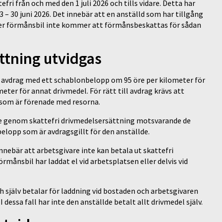
ri från och med den 1 juli 2026 och tills vidare. Detta har
23 – 30 juni 2026. Det innebär att en anställd som har tillgång
 eller förmånsbil inte kommer att förmånsbeskattas för sådan
ättning utvidgas
a avdrag med ett schablonbelopp om 95 öre per kilometer för
meter för annat drivmedel. För rätt till avdrag krävs att
 som är förenade med resorna.
lde genom skattefri drivmedelsersättning motsvarande de
lopp som är avdragsgillt för den anställde.
nnebär att arbetsgivare inte kan betala ut skattefri
månsbil har laddat el vid arbetsplatsen eller delvis vid
 själv betalar för laddning vid bostaden och arbetsgivaren
I dessa fall har inte den anställde betalt allt drivmedel själv.