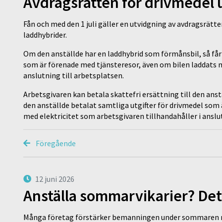
Avdragsrätten för drivmedel 
Fån och med den 1 juli gäller en utvidgning av avdragsrätt
laddhybrider.
Om den anställde har en laddhybrid som förmånsbil, så får d
som är förenade med tjänsteresor, även om bilen laddats m
anslutning till arbetsplatsen.
Arbetsgivaren kan betala skattefri ersättning till den anst
den anställde betalat samtliga utgifter för drivmedel som
med elektricitet som arbetsgivaren tillhandahåller i anslut
Föregående
12 juni 2026
Anställa sommarvikarier? Det
Många företag förstärker bemanningen under sommaren m