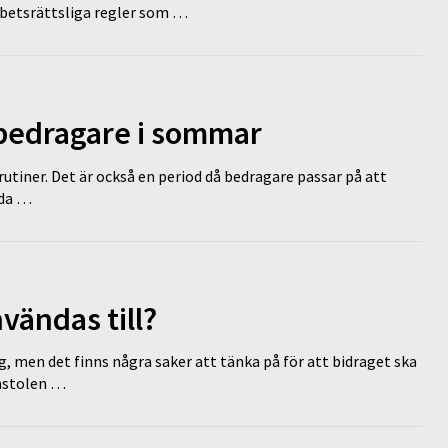
rbetsrättsliga regler som …
 bedragare i sommar
tiner. Det är också en period då bedragare passar på att
dda …
vändas till?
g, men det finns några saker att tänka på för att bidraget ska
omstolen …