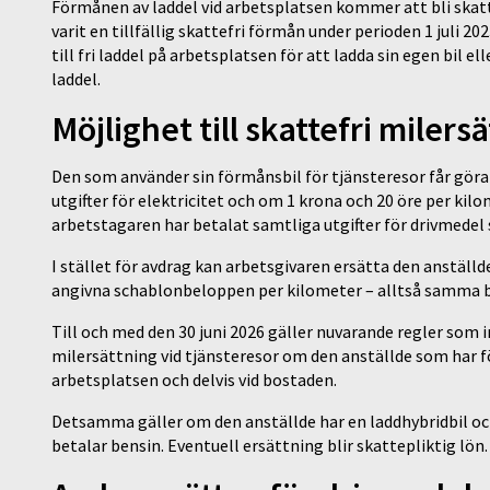
Förmånen av laddel vid arbetsplatsen kommer att bli skattef
varit en tillfällig skattefri förmån under perioden 1 juli 20
till fri laddel på arbetsplatsen för att ladda sin egen bil
laddel.
Möjlighet till skattefri milers
Den som använder sin förmånsbil för tjänsteresor får gör
utgifter för elektricitet och om 1 krona och 20 öre per kilo
arbetstagaren har betalat samtliga utgifter för drivmedel
I stället för avdrag kan arbetsgivaren ersätta den anstäl
angivna schablonbeloppen per kilometer – alltså samma be
Till och med den 30 juni 2026 gäller nuvarande regler som i
milersättning vid tjänsteresor om den anställde som har för
arbetsplatsen och delvis vid bostaden.
Detsamma gäller om den anställde har en laddhybridbil och
betalar bensin. Eventuell ersättning blir skattepliktig lön. 