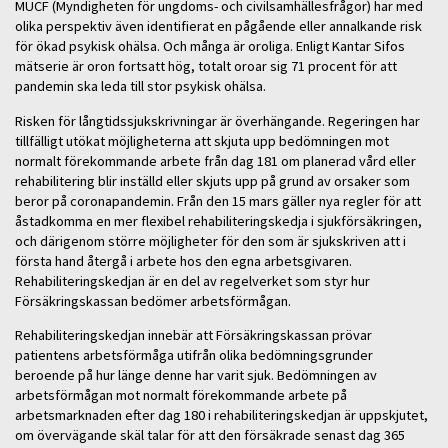
MUCF (Myndigheten för ungdoms- och civilsamhällesfrågor) har med
olika perspektiv även identifierat en pågående eller annalkande risk
för ökad psykisk ohälsa. Och många är oroliga. Enligt Kantar Sifos
mätserie är oron fortsatt hög, totalt oroar sig 71 procent för att
pandemin ska leda till stor psykisk ohälsa.
Risken för långtidssjukskrivningar är överhängande. Regeringen har
tillfälligt utökat möjligheterna att skjuta upp bedömningen mot
normalt förekommande arbete från dag 181 om planerad vård eller
rehabilitering blir inställd eller skjuts upp på grund av orsaker som
beror på coronapandemin. Från den 15 mars gäller nya regler för att
åstadkomma en mer flexibel rehabiliteringskedja i sjukförsäkringen,
och därigenom större möjligheter för den som är sjukskriven att i
första hand återgå i arbete hos den egna arbetsgivaren.
Rehabiliteringskedjan är en del av regelverket som styr hur
Försäkringskassan bedömer arbetsförmågan.
Rehabiliteringskedjan innebär att Försäkringskassan prövar
patientens arbetsförmåga utifrån olika bedömningsgrunder
beroende på hur länge denne har varit sjuk. Bedömningen av
arbetsförmågan mot normalt förekommande arbete på
arbetsmarknaden efter dag 180 i rehabiliteringskedjan är uppskjutet,
om övervägande skäl talar för att den försäkrade senast dag 365