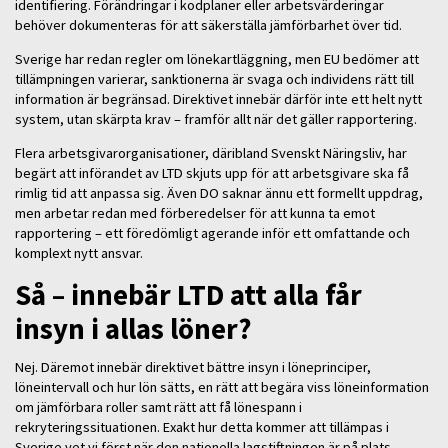
identifiering. Förändringar i kodplaner eller arbetsvärderingar
behöver dokumenteras för att säkerställa jämförbarhet över tid.
Sverige har redan regler om lönekartläggning, men EU bedömer att
tillämpningen varierar, sanktionerna är svaga och individens rätt till
information är begränsad. Direktivet innebär därför inte ett helt nytt
system, utan skärpta krav – framför allt när det gäller rapportering.
Flera arbetsgivarorganisationer, däribland Svenskt Näringsliv, har
begärt att införandet av LTD skjuts upp för att arbetsgivare ska få
rimlig tid att anpassa sig. Även DO saknar ännu ett formellt uppdrag,
men arbetar redan med förberedelser för att kunna ta emot
rapportering – ett föredömligt agerande inför ett omfattande och
komplext nytt ansvar.
Så – innebär LTD att alla får
insyn i allas löner?
Nej. Däremot innebär direktivet bättre insyn i löneprinciper,
löneintervall och hur lön sätts, en rätt att begära viss löneinformation
om jämförbara roller samt rätt att få lönespann i
rekryteringssituationen. Exakt hur detta kommer att tillämpas i
Sverige vet vi först när den nationella lagstiftningen är på plats.