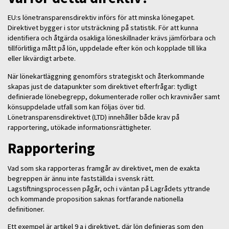
EU:s lönetransparensdirektiv införs för att minska lönegapet.
Direktivet bygger i stor utsträckning på statistik. För att kunna
identifiera och åtgärda osakliga löneskillnader krävs jämförbara och
tillförlitliga mått på lön, uppdelade efter kön och kopplade till lika
eller likvärdigt arbete.
När lönekartläggning genomförs strategiskt och återkommande
skapas just de datapunkter som direktivet efterfrågar: tydligt
definierade lönebegrepp, dokumenterade roller och kravnivåer samt
könsuppdelade utfall som kan följas över tid.
Lönetransparensdirektivet (LTD) innehåller både krav på
rapportering, utökade informationsrättigheter.
Rapportering
Vad som ska rapporteras framgår av direktivet, men de exakta
begreppen är ännu inte fastställda i svensk rätt.
Lagstiftningsprocessen pågår, och i väntan på Lagrådets yttrande
och kommande proposition saknas fortfarande nationella
definitioner.
Ett exempel är artikel 9 a i direktivet, där lön definieras som den