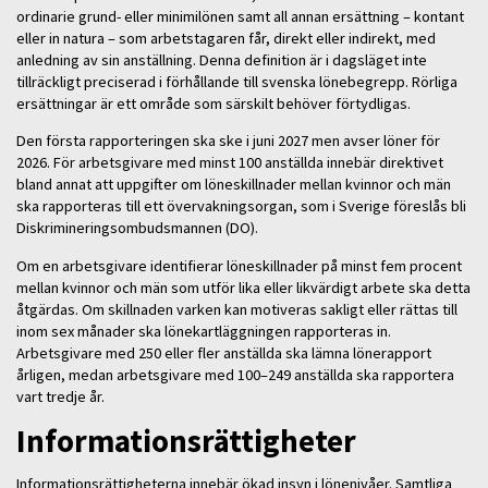
ordinarie grund- eller minimilönen samt all annan ersättning – kontant
eller in natura – som arbetstagaren får, direkt eller indirekt, med
anledning av sin anställning. Denna definition är i dagsläget inte
tillräckligt preciserad i förhållande till svenska lönebegrepp. Rörliga
ersättningar är ett område som särskilt behöver förtydligas.
Den första rapporteringen ska ske i juni 2027 men avser löner för
2026. För arbetsgivare med minst 100 anställda innebär direktivet
bland annat att uppgifter om löneskillnader mellan kvinnor och män
ska rapporteras till ett övervakningsorgan, som i Sverige föreslås bli
Diskrimineringsombudsmannen (DO).
Om en arbetsgivare identifierar löneskillnader på minst fem procent
mellan kvinnor och män som utför lika eller likvärdigt arbete ska detta
åtgärdas. Om skillnaden varken kan motiveras sakligt eller rättas till
inom sex månader ska lönekartläggningen rapporteras in.
Arbetsgivare med 250 eller fler anställda ska lämna lönerapport
årligen, medan arbetsgivare med 100–249 anställda ska rapportera
vart tredje år.
Informationsrättigheter
Informationsrättigheterna innebär ökad insyn i lönenivåer. Samtliga