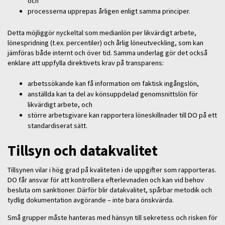
och
processerna upprepas årligen enligt samma principer.
Detta möjliggör nyckeltal som medianlön per likvärdigt arbete,
lönespridning (t.ex. percentiler) och årlig löneutveckling, som kan
jämföras både internt och över tid. Samma underlag gör det också
enklare att uppfylla direktivets krav på transparens:
arbetssökande kan få information om faktisk ingångslön,
anställda kan ta del av könsuppdelad genomsnittslön för
likvärdigt arbete, och
större arbetsgivare kan rapportera löneskillnader till DO på ett
standardiserat sätt.
Tillsyn och datakvalitet
Tillsynen vilar i hög grad på kvaliteten i de uppgifter som rapporteras.
DO får ansvar för att kontrollera efterlevnaden och kan vid behov
besluta om sanktioner. Därför blir datakvalitet, spårbar metodik och
tydlig dokumentation avgörande – inte bara önskvärda.
Små grupper måste hanteras med hänsyn till sekretess och risken för