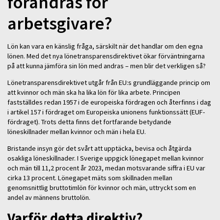
förändras för
arbetsgivare?
Lön kan vara en känslig fråga, särskilt när det handlar om den egna
lönen. Med det nya lönetransparensdirektivet ökar förväntningarna
på att kunna jämföra sin lön med andras – men blir det verkligen så?
Lönetransparensdirektivet utgår från EU:s grundläggande princip om
att kvinnor och män ska ha lika lön för lika arbete. Principen
fastställdes redan 1957 i de europeiska fördragen och återfinns i dag
i artikel 157 i fördraget om Europeiska unionens funktionssätt (EUF-
fördraget). Trots detta finns det fortfarande betydande
löneskillnader mellan kvinnor och män i hela EU.
Bristande insyn gör det svårt att upptäcka, bevisa och åtgärda
osakliga löneskillnader. I Sverige uppgick lönegapet mellan kvinnor
och män till 11,2 procent år 2023, medan motsvarande siffra i EU var
cirka 13 procent. Lönegapet mäts som skillnaden mellan
genomsnittlig bruttotimlön för kvinnor och män, uttryckt som en
andel av männens bruttolön.
Varför detta direktiv?