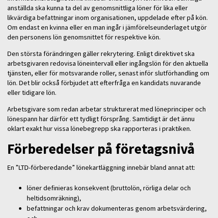
anställda ska kunna ta del av genomsnittliga löner för lika eller
likvärdiga befattningar inom organisationen, uppdelade efter på kön.
Om endast en kvinna eller en man ingår i jämförelseunderlaget utgör
den personens lön genomsnittet för respektive kön.
Den största förändringen gäller rekrytering. Enligt direktivet ska
arbetsgivaren redovisa löneintervall eller ingångslön för den aktuella
tjänsten, eller för motsvarande roller, senast inför slutförhandling om
lön. Det blir också förbjudet att efterfråga en kandidats nuvarande
eller tidigare lön.
Arbetsgivare som redan arbetar strukturerat med löneprinciper och
lönespann har därför ett tydligt försprång. Samtidigt är det ännu
oklart exakt hur vissa lönebegrepp ska rapporteras i praktiken.
Förberedelser på företagsnivå
En ”LTD-förberedande” lönekartläggning innebär bland annat att:
löner definieras konsekvent (bruttolön, rörliga delar och
heltidsomräkning),
befattningar och krav dokumenteras genom arbetsvärdering,