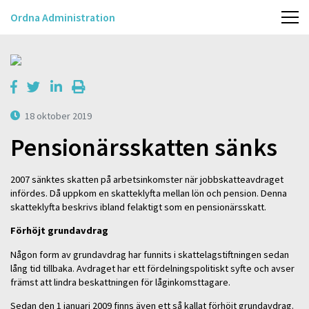
Ordna Administration
18 oktober 2019
Pensionärsskatten sänks
2007 sänktes skatten på arbetsinkomster när jobbskatteavdraget
infördes. Då uppkom en skatteklyfta mellan lön och pension. Denna
skatteklyfta beskrivs ibland felaktigt som en pensionärsskatt.
Förhöjt grundavdrag
Någon form av grundavdrag har funnits i skattelagstiftningen sedan
lång tid tillbaka. Avdraget har ett fördelningspolitiskt syfte och avser
främst att lindra beskattningen för låginkomsttagare.
Sedan den 1 januari 2009 finns även ett så kallat förhöjt grundavdrag.