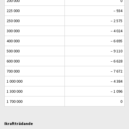
200 000
0
225 000
– 934
250 000
– 2 575
300 000
– 4 024
400 000
– 6 695
500 000
– 9 110
600 000
– 6 628
700 000
– 7 672
1 000 000
– 4 384
1 300 000
– 1 096
1 700 000
0
Ikraftträdande