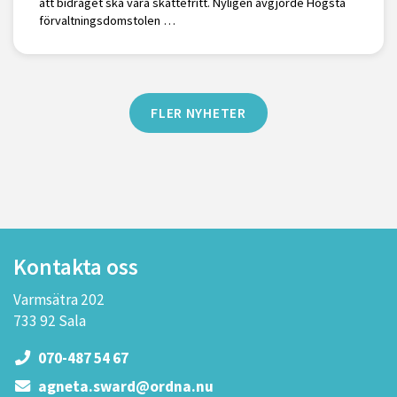
att bidraget ska vara skattefritt. Nyligen avgjorde Högsta
förvaltningsdomstolen …
FLER NYHETER
Kontakta oss
Varmsätra 202
733 92 Sala
070-487 54 67
agneta.sward@ordna.nu