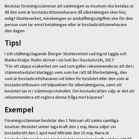
Beslutar föreningsstämman att sänkningen av insatsen ska betalas ut
till den som är bostadsrättsinnehavare då utbetalningen sker bör,
enligt Skatteverket, minskningen av anskaffningsutgiften ske för den
person som tar emot betalningen eller är bostadsrättsinnehavare
den dagen.
Tips!
I sitt ställningstagande återger Skatteverket vad Ingrid Uggla och
Blanka Kruljac Rolén skriver i sin bok Bo i bostadsrätt, 2017:
”För att slippa osäkerhet om vad som gäller rekommenderas att det i
stämmobeslutet klarläggs vem som har rätt till återbetalning, den
som är bostadsrättshavaren vid tiden för beslutet eller den som är
bostadsrätthavare vid tidpunkten för utbetalningarna, samt att
beslutet tas in i stämmoprotokollet. Om bostadsrätten säljs är det att
rekommendera att reglera denna fråga mot köparen”.
Exempel
Föreningsstämman beslutar den 1 februari att sänka samtliga
insatser. Beslutet vinner laga kraft den 1 maj. Maria säljer sin
bostadsrätt den 1 april med tillträde den 15 maj. Maria är
bostadsrättsinnehavare när beslutet vinner laga kraft och har rätt till