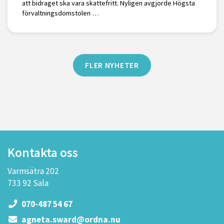
att bidraget ska vara skattefritt. Nyligen avgjorde Högsta
förvaltningsdomstolen …
FLER NYHETER
Kontakta oss
Varmsätra 202
733 92 Sala
070-487 54 67
agneta.sward@ordna.nu