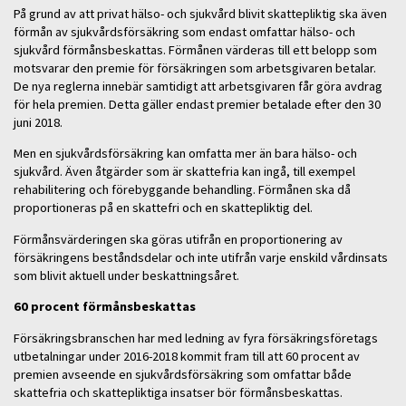
På grund av att privat hälso- och sjukvård blivit skattepliktig ska även
förmån av sjukvårdsförsäkring som endast omfattar hälso- och
sjukvård förmånsbeskattas. Förmånen värderas till ett belopp som
motsvarar den premie för försäkringen som arbetsgivaren betalar.
De nya reglerna innebär samtidigt att arbetsgivaren får göra avdrag
för hela premien. Detta gäller endast premier betalade efter den 30
juni 2018.
Men en sjukvårdsförsäkring kan omfatta mer än bara hälso- och
sjukvård. Även åtgärder som är skattefria kan ingå, till exempel
rehabilitering och förebyggande behandling. Förmånen ska då
proportioneras på en skattefri och en skattepliktig del.
Förmånsvärderingen ska göras utifrån en proportionering av
försäkringens beståndsdelar och inte utifrån varje enskild vårdinsats
som blivit aktuell under beskattningsåret.
60 procent förmånsbeskattas
Försäkringsbranschen har med ledning av fyra försäkringsföretags
utbetalningar under 2016-2018 kommit fram till att 60 procent av
premien avseende en sjukvårdsförsäkring som omfattar både
skattefria och skattepliktiga insatser bör förmånsbeskattas.