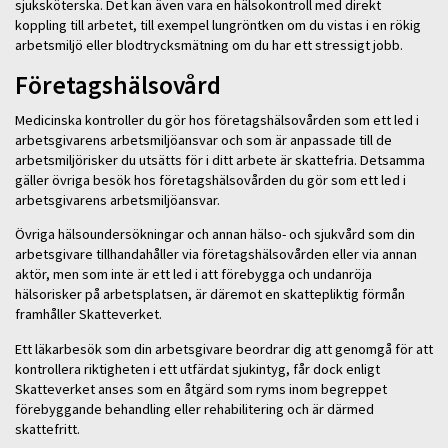
sjuksköterska. Det kan även vara en hälsokontroll med direkt
koppling till arbetet, till exempel lungröntken om du vistas i en rökig
arbetsmiljö eller blodtrycksmätning om du har ett stressigt jobb.
Företagshälsovård
Medicinska kontroller du gör hos företagshälsovården som ett led i
arbetsgivarens arbetsmiljöansvar och som är anpassade till de
arbetsmiljörisker du utsätts för i ditt arbete är skattefria. Detsamma
gäller övriga besök hos företagshälsovården du gör som ett led i
arbetsgivarens arbetsmiljöansvar.
Övriga hälsoundersökningar och annan hälso- och sjukvård som din
arbetsgivare tillhandahåller via företagshälsovården eller via annan
aktör, men som inte är ett led i att förebygga och undanröja
hälsorisker på arbetsplatsen, är däremot en skattepliktig förmån
framhåller Skatteverket.
Ett läkarbesök som din arbetsgivare beordrar dig att genomgå för att
kontrollera riktigheten i ett utfärdat sjukintyg, får dock enligt
Skatteverket anses som en åtgärd som ryms inom begreppet
förebyggande behandling eller rehabilitering och är därmed
skattefritt.