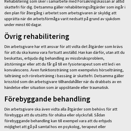
Rehabilitering som sker i samarbete med Försäkringskassan är alltid
skattefri för dig. Detsamma gäller rehabiliteringsåtgärder som ingår i
den plan för återgång i arbetet som arbetsgivaren är skyldig att
upprätta när din arbetsförmåga varit nedsatt på grund av sjukdom
under minst 60 dagar.
Övrig rehabilitering
Din arbetsgivare har ett ansvar för att vidta det åtgärder som krävs
för att du ska kunna vara fortsatt anställd. Han kan därför, utan att du
beskattas, erbjuda dig behandling av missbruksproblem,
ätstörningar eller att du får gå till en fysioterapeut som ett led i en
konvalescens. Även funktionsträning som exempelvis hörselträning,
talträning och rörelseträning i bassäng är skattefri. Detsamma gäller
krisstöd som din arbetsgivare tillhandahåller när du drabbats av en
händelse eller situation som är uppslitande eller traumatisk.
Förebyggande behandling
Din arbetsgivare ska även vidta alla åtgärder som behövs för att
förebygga att du utsätts för ohälsa eller olycksfall. Sådan
förebyggande behandling kan till exempel vara att du erbjuds
möjlighet att gå på samtal hos en psykolog, terapeut eller