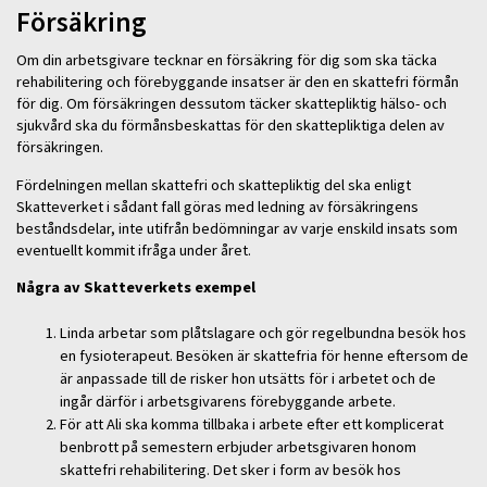
Försäkring
Om din arbetsgivare tecknar en försäkring för dig som ska täcka
rehabilitering och förebyggande insatser är den en skattefri förmån
för dig. Om försäkringen dessutom täcker skattepliktig hälso- och
sjukvård ska du förmånsbeskattas för den skattepliktiga delen av
försäkringen.
Fördelningen mellan skattefri och skattepliktig del ska enligt
Skatteverket i sådant fall göras med ledning av försäkringens
beståndsdelar, inte utifrån bedömningar av varje enskild insats som
eventuellt kommit ifråga under året.
Några av Skatteverkets exempel
Linda arbetar som plåtslagare och gör regelbundna besök hos
en fysioterapeut. Besöken är skattefria för henne eftersom de
är anpassade till de risker hon utsätts för i arbetet och de
ingår därför i arbetsgivarens förebyggande arbete.
För att Ali ska komma tillbaka i arbete efter ett komplicerat
benbrott på semestern erbjuder arbetsgivaren honom
skattefri rehabilitering. Det sker i form av besök hos