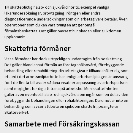
Till skattepliktig hälso- och sjukvård hör till exempel vanliga
läkarundersökningar, provtagning, röntgen eller andra
diagnosticerande undersökningar som din arbetsgivare betalar. Även
operationer som du kan vara tvungen att genomgå
förmånsbeskattas. Det gäller oavsett hur skadan eller sjukdomen
uppkommit.
Skattefria förmåner
Vissa förmåner har dock uttryckligen undantagits från beskattning.
Det gäller bland annat förmån av företagshälsovård, förebyggande
behandling eller rehabilitering din arbetsgivare tillhandahåller dig som
ett led i det arbetsmiljöarbete han enligt arbetsmiljölagen är ansvarig
för. I de flesta fall avser sådana insatser anpassning av arbetsplatsen
samt möjlighet för dig att träna på arbetstid. Men skattefriheten
gäller även eventuell hälso- och sjukvård som ingår som en del av den
förebyggande behandlingen eller rehabiliteringen. Däremot är inte en
behandling som avser att bota en sjukdom skattefri, poängterar
Skatteverket.
Samarbete med Försäkringskassan