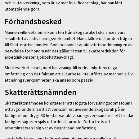
och slutavverkning, som är av mer kvalificerat slag, har han låtit
utomstående göra.
Förhandsbesked
Mannen ville veta om inkomsten från skogsbruket ska anses vara
resultatet av aktiv näringsverksamhet. Han ställde därför den frågan
till Skatterättsnämnden. Som pensionär är aktivitetsbedömningen av
betydelse för honom när det gäller rätten till skattereduktion för
arbetsinkomster (jobbskatteavdrag).
Skatteverket anser, med hänvisning till verksamhetens ringa
omfattning och det faktum att allt arbete inte utförts av mannen själv,
att näringsverksamheten ska anses som passiv.
Skatterättsnämnden
Skatterättsnämnden konstaterar att Högsta förvaltningsdomstolen i
ett avgörande ansett att verksamhet avseende skogsbruk på en
fastighet om drygt 30 hektar var aktiv näringsverksamhet i ett fall där
fastighetsägaren själv utförde allt arbete. Detta trots att
arbetsinsatsen i sig var av begränsad omfattning.
I rättsfallet drar Högsta förvaltningsdomstolen paralleller till