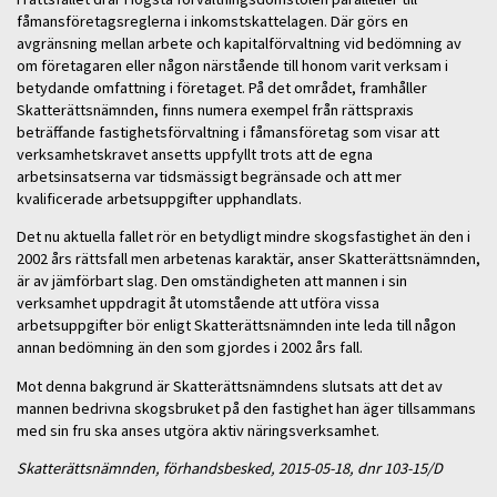
fåmansföretagsreglerna i inkomstskattelagen. Där görs en
avgränsning mellan arbete och kapitalförvaltning vid bedömning av
om företagaren eller någon närstående till honom varit verksam i
betydande omfattning i företaget. På det området, framhåller
Skatterättsnämnden, finns numera exempel från rättspraxis
beträffande fastighetsförvaltning i fåmansföretag som visar att
verksamhetskravet ansetts uppfyllt trots att de egna
arbetsinsatserna var tidsmässigt begränsade och att mer
kvalificerade arbetsuppgifter upphandlats.
Det nu aktuella fallet rör en betydligt mindre skogsfastighet än den i
2002 års rättsfall men arbetenas karaktär, anser Skatterättsnämnden,
är av jämförbart slag. Den omständigheten att mannen i sin
verksamhet uppdragit åt utomstående att utföra vissa
arbetsuppgifter bör enligt Skatterättsnämnden inte leda till någon
annan bedömning än den som gjordes i 2002 års fall.
Mot denna bakgrund är Skatterättsnämndens slutsats att det av
mannen bedrivna skogsbruket på den fastighet han äger tillsammans
med sin fru ska anses utgöra aktiv näringsverksamhet.
Skatterättsnämnden, förhandsbesked, 2015-05-18, dnr 103-15/D