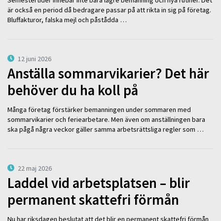
Semestertider innebär inte bara lägre bemanning och nya rutiner. Det
är också en period då bedragare passar på att rikta in sig på företag.
Bluffakturor, falska mejl och påstådda …
12 juni 2026
Anställa sommarvikarier? Det här
behöver du ha koll på
Många företag förstärker bemanningen under sommaren med
sommarvikarier och feriearbetare. Men även om anställningen bara
ska pågå några veckor gäller samma arbetsrättsliga regler som …
22 maj 2026
Laddel vid arbetsplatsen – blir
permanent skattefri förmån
Nu har riksdagen beslutat att det blir en permanent skattefri förmån