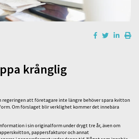
ippa krånglig
n regeringen att företagare inte längre behöver spara kvitton
l form. Om förslaget blir verklighet kommer det innebära
formation i sin originalform under drygt tre år, även om
 papperskvitton, pappersfakturor och annat
sparas i pappersformat under denna tid. Något som innebär