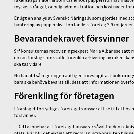
mycket krångel, onödig administration och kostnader för
Enligt en analys av Svenskt Näringsliv som gjordes med s
hantering av papperskvitton landets företag 3,9 miljarder 
Bevarandekravet försvinner
Srf konsulternas redovisningsexpert Maria Albanese satt
en rad förslag som skulle förenkla arkivering av räkenskap
ska tas vidare.
Nu har alltså regeringen äntligen föreslagit att bokförin
bara ska behöva bevaras till dess att informationen överför
Förenkling för företagen
I förslaget förtydligas företagets ansvar att se till att ö
försvinner.
– Detta innebär att företaget ansvarar såväl för den tekni
plats. Här blir det viktigt att redovisningskonsulten hjälp