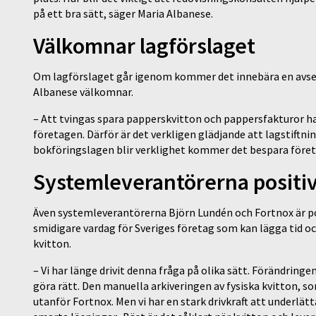
på ett bra sätt, säger Maria Albanese.
Välkomnar lagförslaget
Om lagförslaget går igenom kommer det innebära en avse
Albanese välkomnar.
– Att tvingas spara papperskvitton och pappersfakturor ha
företagen. Därför är det verkligen glädjande att lagstiftn
bokföringslagen blir verklighet kommer det bespara föret
Systemleverantörerna positi
Även systemleverantörerna Björn Lundén och Fortnox är pos
smidigare vardag för Sveriges företag som kan lägga tid oc
kvitton.
– Vi har länge drivit denna fråga på olika sätt. Förändring
göra rätt. Den manuella arkiveringen av fysiska kvitton, s
utanför Fortnox. Men vi har en stark drivkraft att underlät