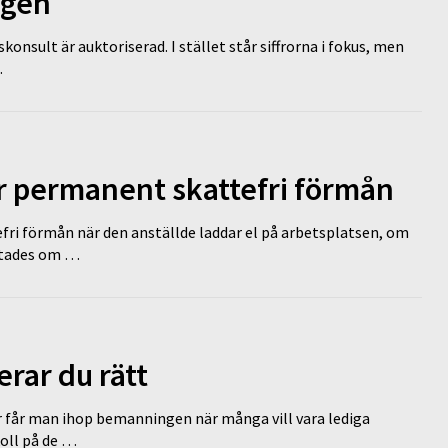
ägen
nsult är auktoriserad. I stället står siffrorna i fokus, men
…
ir permanent skattefri förmån
efri förmån när den anställde laddar el på arbetsplatsen, om
lutades om …
erar du rätt
r får man ihop bemanningen när många vill vara lediga
koll på de …