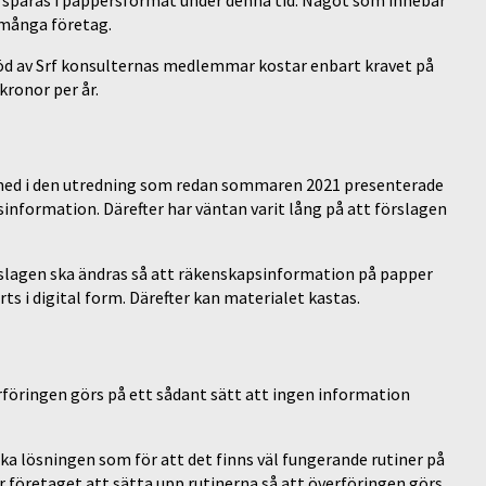
 många företag.
töd av Srf konsulternas medlemmar kostar enbart kravet på
kronor per år.
 med i den utredning som redan sommaren 2021 presenterade
sinformation. Därefter har väntan varit lång på att förslagen
gslagen ska ändras så att räkenskapsinformation på papper
ts i digital form. Därefter kan materialet kastas.
verföringen görs på ett sådant sätt att ingen information
ska lösningen som för att det finns väl fungerande rutiner på
er företaget att sätta upp rutinerna så att överföringen görs