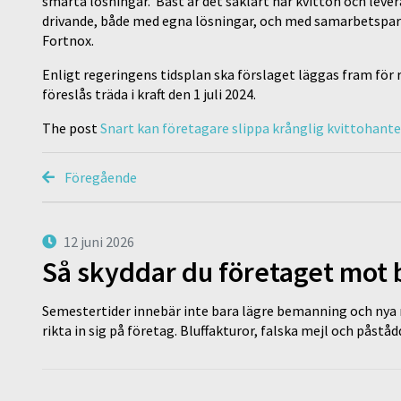
smarta lösningar. Bäst är det såklart när kvitton och levera
drivande, både med egna lösningar, och med samarbetspar
Fortnox.
Enligt regeringens tidsplan ska förslaget läggas fram för
föreslås träda i kraft den 1 juli 2024.
The post
Snart kan företagare slippa krånglig kvittohante
Föregående
12 juni 2026
Så skyddar du företaget mot
Semestertider innebär inte bara lägre bemanning och nya ru
rikta in sig på företag. Bluffakturor, falska mejl och påstå