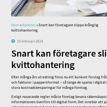
Hem
»
Nyheter
»
Snart kan företagare slippa krånglig
kvittohantering
15 februari 2024
Snart kan företagare sl
kvittohantering
Efter många års utredning finns nu ett konkret förslag frå
och fakturor i pappersformat – så länge de sparas i digita
stora kostnadsbesparingar för många företag.
Enligt nuvarande regler måste företag bevara räkenskapsin
informationen överförs till digital form. Det innebär att
räkenskapsmaterial som tas emot i pappersformat måste 