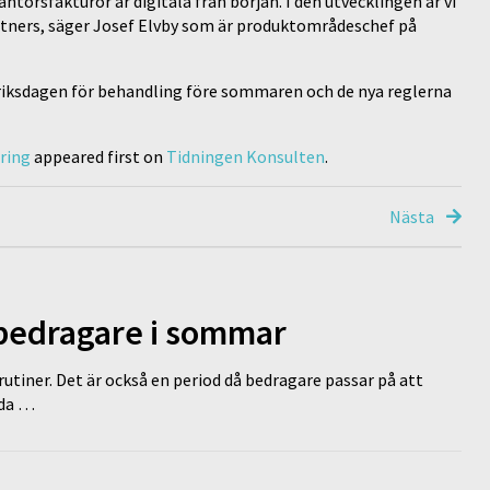
ntörsfakturor är digitala från början. I den utvecklingen är vi
tners, säger Josef Elvby som är produktområdeschef på
 riksdagen för behandling före sommaren och de nya reglerna
ring
appeared first on
Tidningen Konsulten
.
Nästa
 bedragare i sommar
tiner. Det är också en period då bedragare passar på att
dda …