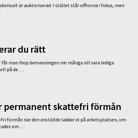
nsult är auktoriserad. I stället står siffrorna i fokus, men
…
erar du rätt
r får man ihop bemanningen när många vill vara lediga
koll på de …
ir permanent skattefri förmån
efri förmån när den anställde laddar el på arbetsplatsen, om
lutades om …