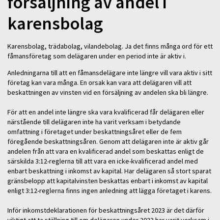
försäljning av andel i
karensbolag
Karensbolag, trädabolag, vilandebolag. Ja det finns många ord för ett
fåmansföretag som delägaren
under en period inte är aktiv i.
Anledningarna till att en fåmansdelägare inte längre vill vara aktiv i sitt
företag kan vara många. En
orsak kan vara att delägaren vill att
beskattningen av vinsten vid en försäljning av andelen ska bli
längre.
För att en andel inte längre ska vara kvalificerad får delägaren eller
närstående till delägaren inte ha
varit verksam i betydande
omfattning i företaget under beskattningsåret eller de fem
föregående
beskattningsåren. Genom att delägaren inte är aktiv går
andelen från att vara en kvalificerad andel
som beskattas enligt de
särskilda 3:12-reglerna till att vara en icke-kvalificerad andel med
enbart
beskattning i inkomst av kapital. Har delägaren så stort sparat
gränsbelopp att kapitalvinsten
beskattas enbart i inkomst av kapital
enligt 3:12-reglerna finns ingen anledning att lägga företaget i
karens.
Inför inkomstdeklarationen för beskattningsåret 2023 är det därför