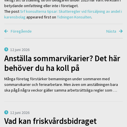
viktigt att ta ställning till om
delägaren under 2023 har varit verksam i
betydande omfattning eller inte i företaget.
The post
Srf konsulterna tipsar: Skatteregler vid försäljning av andel i
karensbolag
appeared first on
Tidningen Konsulten
.
Föregående
Nästa
12 juni 2026
Anställa sommarvikarier? Det här
behöver du ha koll på
Många företag förstärker bemanningen under sommaren med
sommarvikarier och feriearbetare. Men även om anställningen bara
ska pågå några veckor gäller samma arbetsrättsliga regler som …
12 juni 2026
Vad kan friskvårdsbidraget