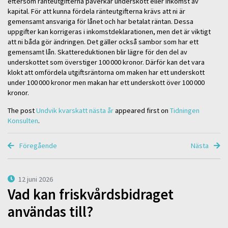
eftersom ränteutgifterna påverkar underskott eller inkomst av
kapital. För att kunna fördela ränteutgifterna krävs att ni är
gemensamt ansvariga för lånet och har betalat räntan. Dessa
uppgifter kan korrigeras i inkomstdeklarationen, men det är viktigt
att ni båda gör ändringen. Det gäller också sambor som har ett
gemensamt lån. Skattereduktionen blir lägre för den del av
underskottet som överstiger 100 000 kronor. Därför kan det vara
klokt att omfördela utgiftsräntorna om maken har ett underskott
under 100 000 kronor men makan har ett underskott över 100 000
kronor.
The post
Undvik kvarskatt nästa år
appeared first on
Tidningen
Konsulten
.
Föregående
Nästa
12 juni 2026
Vad kan friskvårdsbidraget
användas till?