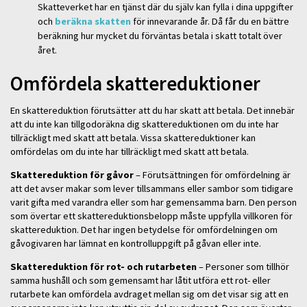
Skatteverket har en tjänst där du själv kan fylla i dina uppgifter
och
beräkna skatten
för innevarande år. Då får du en bättre
beräkning hur mycket du förväntas betala i skatt totalt över
året.
Omfördela skattereduktioner
En skattereduktion förutsätter att du har skatt att betala. Det innebär
att du inte kan tillgodoräkna dig skattereduktionen om du inte har
tillräckligt med skatt att betala. Vissa skattereduktioner kan
omfördelas om du inte har tillräckligt med skatt att betala.
Skattereduktion för gåvor
– Förutsättningen för omfördelning är
att det avser makar som lever tillsammans eller sambor som tidigare
varit gifta med varandra eller som har gemensamma barn. Den person
som övertar ett skattereduktionsbelopp måste uppfylla villkoren för
skattereduktion. Det har ingen betydelse för omfördelningen om
gåvogivaren har lämnat en kontrolluppgift på gåvan eller inte.
Skattereduktion för rot- och rutarbeten
– Personer som tillhör
samma hushåll och som gemensamt har låtit utföra ett rot- eller
rutarbete kan omfördela avdraget mellan sig om det visar sig att en