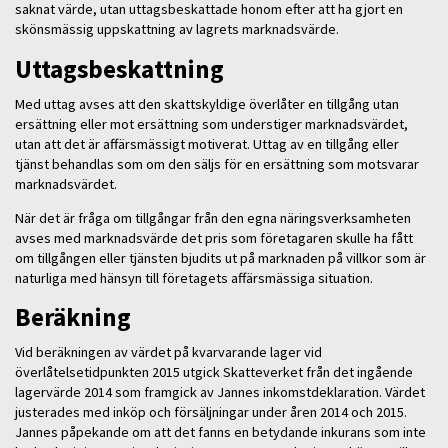
saknat värde, utan uttagsbeskattade honom efter att ha gjort en
skönsmässig uppskattning av lagrets marknadsvärde.
Uttagsbeskattning
Med uttag avses att den skattskyldige överlåter en tillgång utan
ersättning eller mot ersättning som understiger marknadsvärdet,
utan att det är affärsmässigt motiverat. Uttag av en tillgång eller
tjänst behandlas som om den säljs för en ersättning som motsvarar
marknadsvärdet.
När det är fråga om tillgångar från den egna näringsverksamheten
avses med marknadsvärde det pris som företagaren skulle ha fått
om tillgången eller tjänsten bjudits ut på marknaden på villkor som är
naturliga med hänsyn till företagets affärsmässiga situation.
Beräkning
Vid beräkningen av värdet på kvarvarande lager vid
överlåtelsetidpunkten 2015 utgick Skatteverket från det ingående
lagervärde 2014 som framgick av Jannes inkomstdeklaration. Värdet
justerades med inköp och försäljningar under åren 2014 och 2015.
Jannes påpekande om att det fanns en betydande inkurans som inte