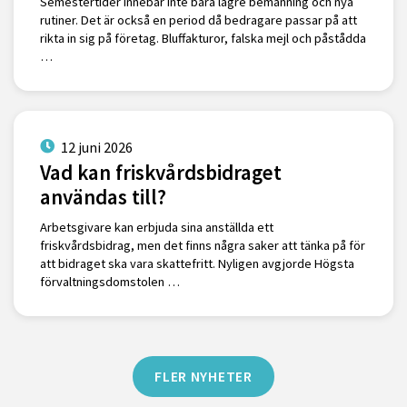
Semestertider innebär inte bara lägre bemanning och nya
rutiner. Det är också en period då bedragare passar på att
rikta in sig på företag. Bluffakturor, falska mejl och påstådda
…
12 juni 2026
Vad kan friskvårdsbidraget
användas till?
Arbetsgivare kan erbjuda sina anställda ett
friskvårdsbidrag, men det finns några saker att tänka på för
att bidraget ska vara skattefritt. Nyligen avgjorde Högsta
förvaltningsdomstolen …
FLER NYHETER