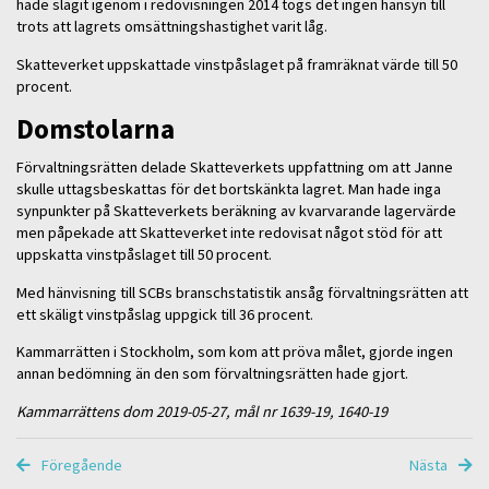
hade slagit igenom i redovisningen 2014 togs det ingen hänsyn till
trots att lagrets omsättningshastighet varit låg.
Skatteverket uppskattade vinstpåslaget på framräknat värde till 50
procent.
Domstolarna
Förvaltningsrätten delade Skatteverkets uppfattning om att Janne
skulle uttagsbeskattas för det bortskänkta lagret. Man hade inga
synpunkter på Skatteverkets beräkning av kvarvarande lagervärde
men påpekade att Skatteverket inte redovisat något stöd för att
uppskatta vinstpåslaget till 50 procent.
Med hänvisning till SCBs branschstatistik ansåg förvaltningsrätten att
ett skäligt vinstpåslag uppgick till 36 procent.
Kammarrätten i Stockholm, som kom att pröva målet, gjorde ingen
annan bedömning än den som förvaltningsrätten hade gjort.
Kammarrättens dom 2019-05-27, mål nr 1639-19, 1640-19
Föregående
Nästa