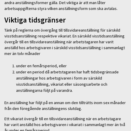
andra anställningsformer gälla. Det viktiga är att man låter
arbetsuppgifterna styra vilken anställningsform som ska avtalas.
Viktiga tidsgränser
Tänk på reglerna om övergång till tillsvidareanställning för särskild
visstidsanställning respektive vikariat. En särskild visstidsanställning
övergår till en tillsvidareanställning när arbetstagaren har varit
anställd hos arbetsgivaren i särskild visstidsanställning i sammanlagt
mer än tolv månader
under en femårsperiod, eller
under en period då arbetstagaren har haft tidsbegränsade
anställningar hos arbetsgivaren i form av särskild
visstidsanställning, vikariat eller säsongsarbete och
anställningarna följt på varandra.
En anställning har följt på en annan om den tillträtts inom sex månader
från den föregående anställningens slutdag.
Ett vikariat övergår till en tillsvidareanställning när en arbetstagare
har varit anställd hos arbetsgivaren i vikariat i sammanlagt mer än två
år under en femårsperiod.