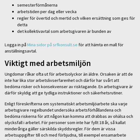
semesterförmånerna
arbetstiden per dag eller vecka
regler för övertid och mertid och vilken ersättning som ges för
detta
det kollektivavtal som arbetsgivaren är bunden av
Logga in på
Mina sidor på srfkonsult.se
för att hämta en mall för
anställningsavtal.
Viktigt med arbetsmiljön
Ungdomar råkar ofta ut för arbetsolyckor än äldre. Orsaken är att de
inte har lika stor arbetslivserfarenhet och därför har svårt att
bedöma risker och konsekvenser av risktagande. En arbetsgivare är
därför skyldig att ge tydliga instruktioner och säkerhetsrutiner.
Enligt föreskrifterna om systematiskt arbetsmiljöarbete ska varje
arbetsgivare regelbundet undersöka arbetsförhållandena och
bedöma riskerna för att någon kan komma att drabbas av ohälsa och
olycksfall i arbetet. För personer som inte har fyllt 18 år, så kallat
minderåriga gäller särskilda skyddsregler. För dem är vissa
arbetsuppgifter till och med förbjudna, till exempel ensamarbete