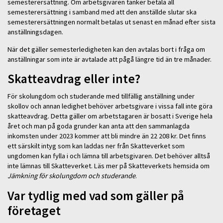
semesterersättning. Om arbetsgivaren tänker betala all
semesterersättning i samband med att den anställde slutar ska
semesterersättningen normalt betalas ut senast en månad efter sista
anställningsdagen.
När det gäller semesterledigheten kan den avtalas bort i fråga om
anställningar som inte är avtalade att pågå längre tid än tre månader.
Skatteavdrag eller inte?
För skolungdom och studerande med tillfällig anställning under
skollov och annan ledighet behöver arbetsgivare i vissa fall inte göra
skatteavdrag. Detta gäller om arbetstagaren är bosatt i Sverige hela
året och man på goda grunder kan anta att den sammanlagda
inkomsten under 2023 kommer att bli mindre än 22 208 kr. Det finns
ett särskilt intyg som kan laddas ner från Skatteverket som
ungdomen kan fylla i och lämna till arbetsgivaren. Det behöver alltså
inte lämnas till Skatteverket. Läs mer på Skatteverkets hemsida om
Jämkning för skolungdom och studerande
.
Var tydlig med vad som gäller på
företaget