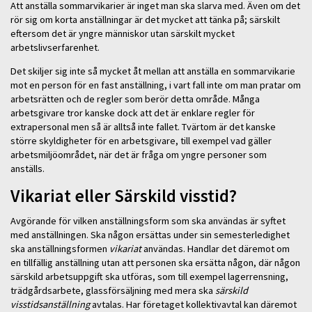
Att anställa sommarvikarier är inget man ska slarva med. Även om det
rör sig om korta anställningar är det mycket att tänka på; särskilt
eftersom det är yngre människor utan särskilt mycket
arbetslivserfarenhet.
Det skiljer sig inte så mycket åt mellan att anställa en sommarvikarie
mot en person för en fast anställning, i vart fall inte om man pratar om
arbetsrätten och de regler som berör detta område. Många
arbetsgivare tror kanske dock att det är enklare regler för
extrapersonal men så är alltså inte fallet. Tvärtom är det kanske
större skyldigheter för en arbetsgivare, till exempel vad gäller
arbetsmiljöområdet, när det är fråga om yngre personer som
anställs.
Vikariat eller Särskild visstid?
Avgörande för vilken anställningsform som ska användas är syftet
med anställningen. Ska någon ersättas under sin semesterledighet
ska anställningsformen
vikariat
användas. Handlar det däremot om
en tillfällig anställning utan att personen ska ersätta någon, där någon
särskild arbetsuppgift ska utföras, som till exempel lagerrensning,
trädgårdsarbete, glassförsäljning med mera ska
särskild
visstidsanställning
avtalas. Har företaget kollektivavtal kan däremot