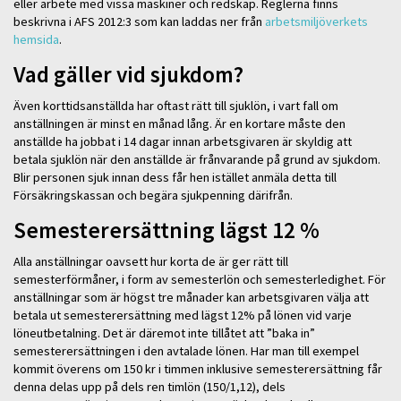
eller arbete med vissa maskiner och redskap. Reglerna finns
beskrivna i AFS 2012:3 som kan laddas ner från
arbetsmiljöverkets
hemsida
.
Vad gäller vid sjukdom?
Även korttidsanställda har oftast rätt till sjuklön, i vart fall om
anställningen är minst en månad lång. Är en kortare måste den
anställde ha jobbat i 14 dagar innan arbetsgivaren är skyldig att
betala sjuklön när den anställde är frånvarande på grund av sjukdom.
Blir personen sjuk innan dess får hen istället anmäla detta till
Försäkringskassan och begära sjukpenning därifrån.
Semesterersättning lägst 12 %
Alla anställningar oavsett hur korta de är ger rätt till
semesterförmåner, i form av semesterlön och semesterledighet. För
anställningar som är högst tre månader kan arbetsgivaren välja att
betala ut semesterersättning med lägst 12% på lönen vid varje
löneutbetalning. Det är däremot inte tillåtet att ”baka in”
semesterersättningen i den avtalade lönen. Har man till exempel
kommit överens om 150 kr i timmen inklusive semesterersättning får
denna delas upp på dels ren timlön (150/1,12), dels