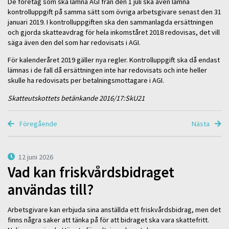
De företag som ska lämna AGI från den 1 juli ska även lämna
kontrolluppgift på samma sätt som övriga arbetsgivare senast den 31
januari 2019. I kontrolluppgiften ska den sammanlagda ersättningen
och gjorda skatteavdrag för hela inkomståret 2018 redovisas, det vill
säga även den del som har redovisats i AGI.
För kalenderåret 2019 gäller nya regler. Kontrolluppgift ska då endast
lämnas i de fall då ersättningen inte har redovisats och inte heller
skulle ha redovisats per betalningsmottagare i AGI.
Skatteutskottets betänkande 2016/17:SkU21
Föregående
Nästa
12 juni 2026
Vad kan friskvårdsbidraget
användas till?
Arbetsgivare kan erbjuda sina anställda ett friskvårdsbidrag, men det
finns några saker att tänka på för att bidraget ska vara skattefritt.