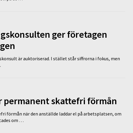
ngskonsulten ger företagen
ägen
nsult är auktoriserad. I stället står siffrorna i fokus, men
…
ir permanent skattefri förmån
efri förmån när den anställde laddar el på arbetsplatsen, om
lutades om …