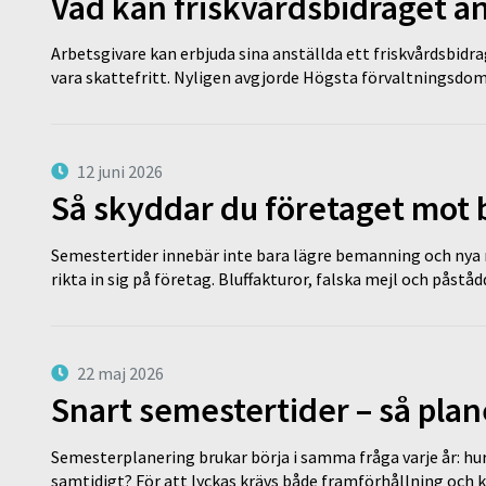
Vad kan friskvårdsbidraget an
Arbetsgivare kan erbjuda sina anställda ett friskvårdsbidra
vara skattefritt. Nyligen avgjorde Högsta förvaltningsd
12 juni 2026
Så skyddar du företaget mot
Semestertider innebär inte bara lägre bemanning och nya ru
rikta in sig på företag. Bluffakturor, falska mejl och påstå
22 maj 2026
Snart semestertider – så plan
Semesterplanering brukar börja i samma fråga varje år: hu
samtidigt? För att lyckas krävs både framförhållning och 