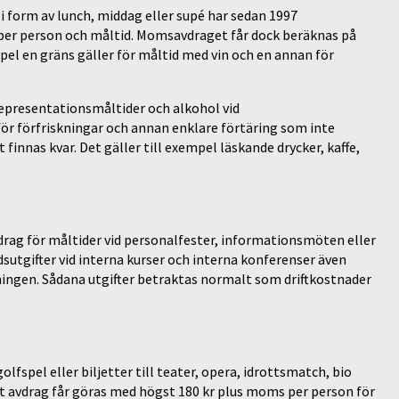
i form av lunch, middag eller supé har sedan 1997
 per person och måltid. Momsavdraget får dock beräknas på
pel en gräns gäller för måltid med vin och en annan för
representationsmåltider och alkohol vid
r förfriskningar och annan enklare förtäring som inte
innas kvar. Det gäller till exempel läskande drycker, kaffe,
vdrag för måltider vid personalfester, informationsmöten eller
tgifter vid interna kurser och interna konferenser även
ningen. Sådana utgifter betraktas normalt som driftkostnader
lfspel eller biljetter till teater, opera, idrottsmatch, bio
tt avdrag får göras med högst 180 kr plus moms per person för