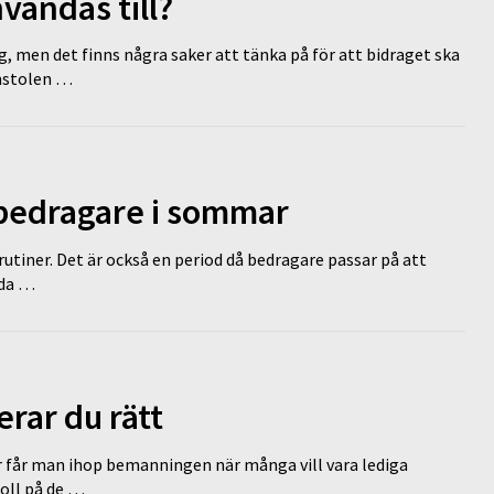
vändas till?
g, men det finns några saker att tänka på för att bidraget ska
omstolen …
 bedragare i sommar
tiner. Det är också en period då bedragare passar på att
dda …
erar du rätt
r får man ihop bemanningen när många vill vara lediga
koll på de …