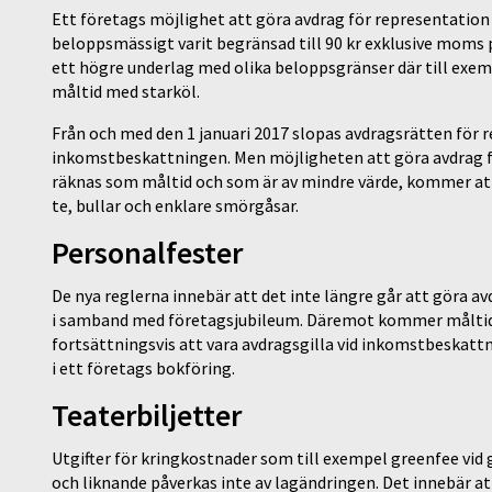
Ett företags möjlighet att göra avdrag för representation 
beloppsmässigt varit begränsad till 90 kr exklusive moms
ett högre underlag med olika beloppsgränser där till exem
måltid med starköl.
Från och med den 1 januari 2017 slopas avdragsrätten för 
inkomstbeskattningen. Men möjligheten att göra avdrag fö
räknas som måltid och som är av mindre värde, kommer att f
te, bullar och enklare smörgåsar.
Personalfester
De nya reglerna innebär att det inte längre går att göra a
i samband med företagsjubileum. Däremot kommer måltidsu
fortsättningsvis att vara avdragsgilla vid inkomstbeskatt
i ett företags bokföring.
Teaterbiljetter
Utgifter för kringkostnader som till exempel greenfee vid go
och liknande påverkas inte av lagändringen. Det innebär a