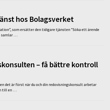
tjänst hos Bolagsverket
tion”, som ersätter den tidigare tjänsten ”Söka ett ärende
en samlar …
onsulten – få bättre kontroll
en det är först när du och din redovisningskonsult arbetar
 till en …