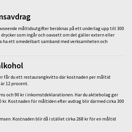
omsavdrag
vseende måltidsutgifter beräknas på ett underlag upp till 300
ka drycker som ingår och oavsett om det gäller extern eller
 ska ha ett omedelbart samband med verksamheten och
alkohol
 får du ett restaurangkvitto där kostnaden per måltid
 är 12 procent.
oms och 90 kr i inkomstdeklarationen. Har du aktiebolag ger
 kr. Kostnaden för måltiden efter avdrag blir därmed cirka 300
en. Kostnaden blir då i stället cirka 268 kr för en måltid